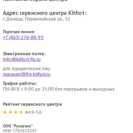
Kitfort
Kitfort
Ремонт гладильных систем
Ремонт беговых дорожек
Адрес сервисного центра Kitfort:
Kitfort
Kitfort
г. Донецк, Первомайская ул., 51
Горячая линия:
+7 (863) 276-88-95
Электронная почта:
info@kitfort-fix.ru
для юридических лиц
manager@fix-kitfort.ru
График работы:
ПН-ВСК с 9:00 до 21:00 без перерывов и выходных
Рейтинг сервисного центра
4.9-5.0
ООО "Русервис"
ИНН 7702633247