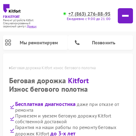
+7 (863) 276-88-95
FIX-KITFORT
Ежедневно с 9:00 до 21:00
Ремонт устройств Kitfort
Специализированный
cервисный центр г.
Донецк
Мы ремонтируем
Позвонить
нецке
Беговая дорожка Kitfort износ бегового полотна
Беговая дорожка
Kitfort
Износ бегового полотна
Бесплатная диагностика
даже при отказе от
ремонта
Привезем и увезем беговую дорожку Kitfort
собственной доставкой
Ремонт роботов-стеклоочистителей Kitfort
Ремонт роботов-пылесосов Kitfort
Ремонт планетарных миксеров Kitfort
Ремонт очистителей воздуха Kitfort
Ремонт гладильных систем Kitfort
Ремонт вертикальных пылесосов Kitfort
Ремонт индукционных плит Kitfort
Ремонт увлажнителей воздуха Kitfort
Гарантия на наши работы по ремонту беговых
до 3-х лет
дорожек Kitfort