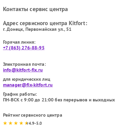
Ремонт очистителей воздуха
Ремонт велотренажеров
Контакты сервис центра
Kitfort
Kitfort
Ремонт гладильных систем
Ремонт беговых дорожек
Адрес сервисного центра Kitfort:
Kitfort
Kitfort
г. Донецк, Первомайская ул., 51
Горячая линия:
+7 (863) 276-88-95
Электронная почта:
info@kitfort-fix.ru
для юридических лиц
manager@fix-kitfort.ru
График работы:
ПН-ВСК с 9:00 до 21:00 без перерывов и выходных
Рейтинг сервисного центра
4.9-5.0