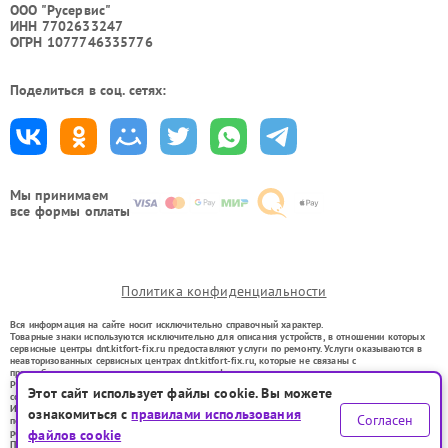
ООО "Русервис"
ИНН 7702633247
ОГРН 1077746335776
Поделиться в соц. сетях:
Мы принимаем
все формы оплаты
Политика конфиденциальности
Вся информация на сайте носит исключительно справочный характер.
Товарные знаки используются исключительно для описания устройств, в отношении которых
сервисные центры dnt.kitfort-fix.ru предоставляют услуги по ремонту. Услуги оказываются в
неавторизованных сервисных центрах dnt.kitfort-fix.ru, которые не связаны с
правообладателями товарных знаков или их официальными представителями.
Ремонт осуществляется для устройств, уже введенных в гражданский оборот в соответствии
Этот сайт использует файлы cookie. Вы можете
со статьей 1487 ГК РФ.
Использование товарных знаков не преследует цели индивидуализации услуг или введения
ознакомиться с
правилами использования
Согласен
потребителей в заблуждение, а служит для информирования о предоставляемых услугах по
ремонту техники указанных брендов.
файлов cookie
Представленная на сайте информация не является публичной офертой, определяемой