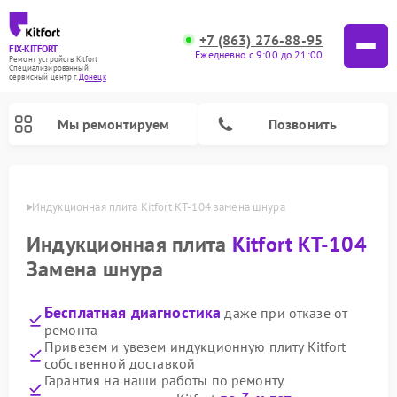
+7 (863) 276-88-95
FIX-KITFORT
Ежедневно с 9:00 до 21:00
Ремонт устройств Kitfort
Специализированный
cервисный центр г.
Донецк
Мы ремонтируем
Позвонить
нецке
Индукционная плита Kitfort КТ-104 замена шнура
Индукционная плита
Kitfort КТ-104
Замена шнура
Бесплатная диагностика
даже при отказе от
ремонта
Привезем и увезем индукционную плиту Kitfort
собственной доставкой
Ремонт роботов-пылесосов Kitfort
Ремонт планетарных миксеров Kitfort
Ремонт увлажнителей воздуха Kitfort
Ремонт роботов-стеклоочистителей Kitfort
Ремонт вертикальных пылесосов Kitfort
Ремонт очистителей воздуха Kitfort
Ремонт гладильных систем Kitfort
Гарантия на наши работы по ремонту