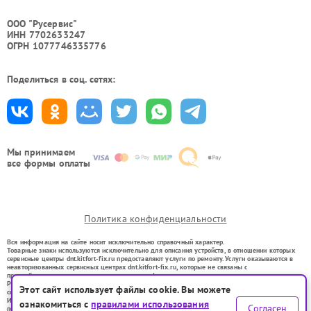
ООО "Русервис"
ИНН 7702633247
ОГРН 1077746335776
Поделиться в соц. сетях:
Мы принимаем
все формы оплаты
Политика конфиденциальности
Вся информация на сайте носит исключительно справочный характер.
Товарные знаки используются исключительно для описания устройств, в отношении которых
сервисные центры dnt.kitfort-fix.ru предоставляют услуги по ремонту. Услуги оказываются в
неавторизованных сервисных центрах dnt.kitfort-fix.ru, которые не связаны с
правообладателями товарных знаков или их официальными представителями.
Ремонт осуществляется для устройств, уже введенных в гражданский оборот в соответствии
Этот сайт использует файлы cookie. Вы можете
со статьей 1487 ГК РФ.
Использование товарных знаков не преследует цели индивидуализации услуг или введения
ознакомиться с
правилами использования
Согласен
потребителей в заблуждение, а служит для информирования о предоставляемых услугах по