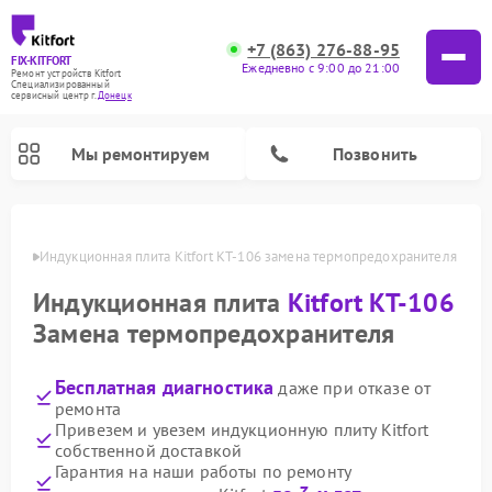
+7 (863) 276-88-95
FIX-KITFORT
Ежедневно с 9:00 до 21:00
Ремонт устройств Kitfort
Специализированный
cервисный центр г.
Донецк
Мы ремонтируем
Позвонить
нецке
Индукционная плита Kitfort КТ-106 замена термопредохранителя
Индукционная плита
Kitfort КТ-106
Замена термопредохранителя
Бесплатная диагностика
даже при отказе от
ремонта
Привезем и увезем индукционную плиту Kitfort
собственной доставкой
Ремонт роботов-пылесосов Kitfort
Ремонт планетарных миксеров Kitfort
Ремонт увлажнителей воздуха Kitfort
Ремонт роботов-стеклоочистителей Kitfort
Ремонт вертикальных пылесосов Kitfort
Ремонт очистителей воздуха Kitfort
Ремонт гладильных систем Kitfort
Гарантия на наши работы по ремонту