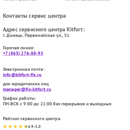
стеклоочистителей Kitfort
воздуха Kitfort
Ремонт очистителей воздуха
Ремонт велотренажеров
Контакты сервис центра
Kitfort
Kitfort
Ремонт гладильных систем
Ремонт беговых дорожек
Адрес сервисного центра Kitfort:
Kitfort
Kitfort
г. Донецк, Первомайская ул., 51
Горячая линия:
+7 (863) 276-88-95
Электронная почта:
info@kitfort-fix.ru
для юридических лиц
manager@fix-kitfort.ru
График работы:
ПН-ВСК с 9:00 до 21:00 без перерывов и выходных
Рейтинг сервисного центра
4.9-5.0