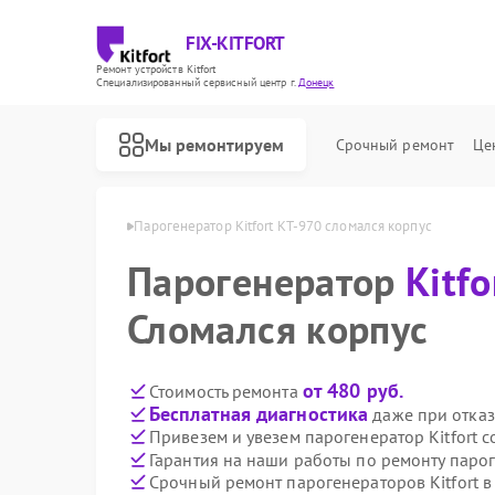
FIX-KITFORT
Ремонт устройств Kitfort
Специализированный cервисный центр г.
Донецк
Мы ремонтируем
Срочный ремонт
Це
rt КТ-970 в Донецке
Парогенератор Kitfort КТ-970 сломался корпус
Парогенератор
Kitfo
Сломался корпус
от 480 руб.
Стоимость ремонта
Бесплатная диагностика
даже при отказ
Привезем и увезем парогенератор Kitfort 
Гарантия на наши работы по ремонту парог
Срочный ремонт парогенераторов Kitfort в
Ремонт роботов-пылесосов Kitfort
Ремонт вертикальных пылесосов Kitfort
Ремонт планетарных миксеров Kitfort
Ремонт индукционных плит Kitfort
Ремонт роботов-стеклоочистителей Kitfort
Ремонт увлажнителей воздуха Kitfort
Ремонт очистителей воздуха Kitfort
Ремонт велотренажеров Kitfort
Ремонт гладильных систем Kitfort
Ремонт беговых дорожек Kitfort