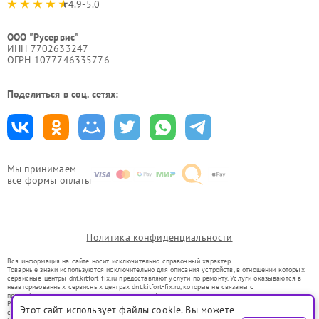
4.9-5.0
ООО "Русервис"
ИНН 7702633247
ОГРН 1077746335776
Поделиться в соц. сетях:
Мы принимаем
все формы оплаты
Политика конфиденциальности
Вся информация на сайте носит исключительно справочный характер.
Товарные знаки используются исключительно для описания устройств, в отношении которых
сервисные центры dnt.kitfort-fix.ru предоставляют услуги по ремонту. Услуги оказываются в
неавторизованных сервисных центрах dnt.kitfort-fix.ru, которые не связаны с
правообладателями товарных знаков или их официальными представителями.
Ремонт осуществляется для устройств, уже введенных в гражданский оборот в соответствии
Этот сайт использует файлы cookie. Вы можете
со статьей 1487 ГК РФ.