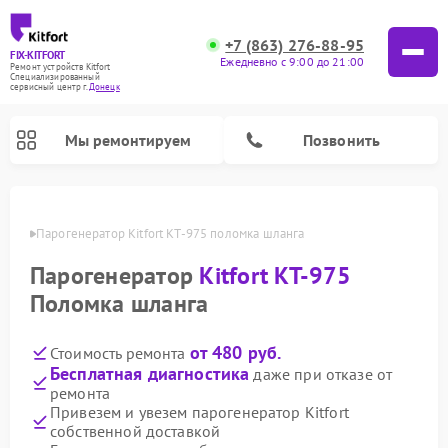
+7 (863) 276-88-95
FIX-KITFORT
Ежедневно с 9:00 до 21:00
Ремонт устройств Kitfort
Специализированный
cервисный центр г.
Донецк
Мы ремонтируем
Позвонить
нецке
Парогенератор Kitfort КТ-975 поломка шланга
Парогенератор
Kitfort КТ-975
Поломка шланга
от 480 руб.
Стоимость ремонта
Бесплатная диагностика
даже при отказе от
ремонта
Привезем и увезем парогенератор Kitfort
Ремонт вертикальных пылесосов Kitfort
Ремонт роботов-пылесосов Kitfort
Ремонт индукционных плит Kitfort
Ремонт увлажнителей воздуха Kitfort
Ремонт роботов-стеклоочистителей Kitfort
Ремонт планетарных миксеров Kitfort
Ремонт очистителей воздуха Kitfort
Ремонт гладильных систем Kitfort
собственной доставкой