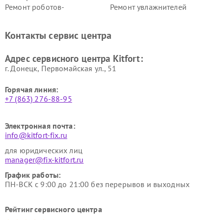
Ремонт роботов-
Ремонт увлажнителей
стеклоочистителей Kitfort
воздуха Kitfort
Ремонт очистителей воздуха
Ремонт велотренажеров
Контакты сервис центра
Kitfort
Kitfort
Ремонт гладильных систем
Ремонт беговых дорожек
Адрес сервисного центра Kitfort:
Kitfort
Kitfort
г. Донецк, Первомайская ул., 51
Горячая линия:
+7 (863) 276-88-95
Электронная почта:
info@kitfort-fix.ru
для юридических лиц
manager@fix-kitfort.ru
График работы:
ПН-ВСК с 9:00 до 21:00 без перерывов и выходных
Рейтинг сервисного центра