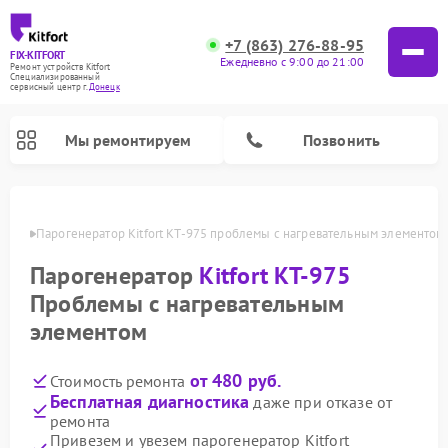
+7 (863) 276-88-95
FIX-KITFORT
Ежедневно с 9:00 до 21:00
Ремонт устройств Kitfort
Специализированный
cервисный центр г.
Донецк
Мы ремонтируем
Позвонить
нецке
Парогенератор Kitfort КТ-975 проблемы с нагревательным элементом
Парогенератор
Kitfort КТ-975
Проблемы с нагревательным
элементом
от 480 руб.
Стоимость ремонта
Бесплатная диагностика
даже при отказе от
Ремонт вертикальных пылесосов Kitfort
Ремонт роботов-пылесосов Kitfort
Ремонт индукционных плит Kitfort
Ремонт увлажнителей воздуха Kitfort
Ремонт роботов-стеклоочистителей Kitfort
Ремонт планетарных миксеров Kitfort
Ремонт очистителей воздуха Kitfort
Ремонт гладильных систем Kitfort
ремонта
Привезем и увезем парогенератор Kitfort