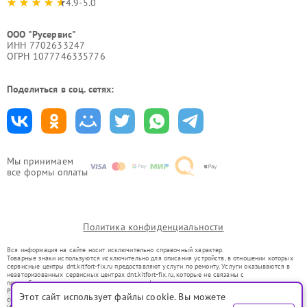
4.9-5.0
ООО "Русервис"
ИНН 7702633247
ОГРН 1077746335776
Поделиться в соц. сетях:
Мы принимаем
все формы оплаты
Политика конфиденциальности
Вся информация на сайте носит исключительно справочный характер.
Товарные знаки используются исключительно для описания устройств, в отношении которых
сервисные центры dnt.kitfort-fix.ru предоставляют услуги по ремонту. Услуги оказываются в
неавторизованных сервисных центрах dnt.kitfort-fix.ru, которые не связаны с
правообладателями товарных знаков или их официальными представителями.
Ремонт осуществляется для устройств, уже введенных в гражданский оборот в соответствии
Этот сайт использует файлы cookie. Вы можете
со статьей 1487 ГК РФ.