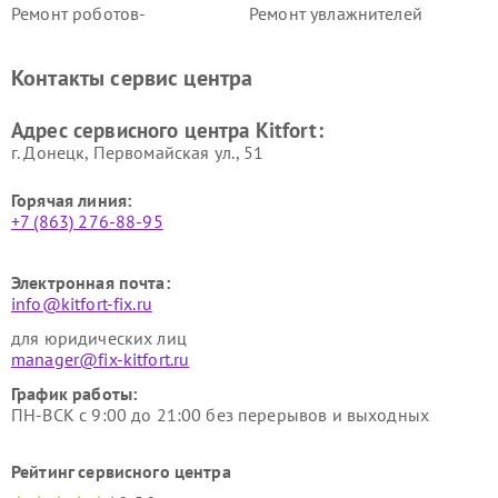
Ремонт роботов-
Ремонт увлажнителей
стеклоочистителей Kitfort
воздуха Kitfort
Ремонт очистителей воздуха
Ремонт велотренажеров
Контакты сервис центра
Kitfort
Kitfort
Ремонт гладильных систем
Ремонт беговых дорожек
Адрес сервисного центра Kitfort:
Kitfort
Kitfort
г. Донецк, Первомайская ул., 51
Горячая линия:
+7 (863) 276-88-95
Электронная почта:
info@kitfort-fix.ru
для юридических лиц
manager@fix-kitfort.ru
График работы:
ПН-ВСК с 9:00 до 21:00 без перерывов и выходных
Рейтинг сервисного центра