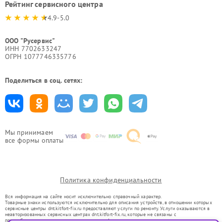
Рейтинг сервисного центра
4.9-5.0
ООО "Русервис"
ИНН 7702633247
ОГРН 1077746335776
Поделиться в соц. сетях:
Мы принимаем
все формы оплаты
Политика конфиденциальности
Вся информация на сайте носит исключительно справочный характер.
Товарные знаки используются исключительно для описания устройств, в отношении которых
сервисные центры dnt.kitfort-fix.ru предоставляют услуги по ремонту. Услуги оказываются в
неавторизованных сервисных центрах dnt.kitfort-fix.ru, которые не связаны с
правообладателями товарных знаков или их официальными представителями.