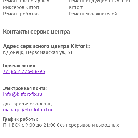
Ремонт планетарных
Ремонт индукционных плит
миксеров Kitfort
Kitfort
Ремонт роботов-
Ремонт увлажнителей
стеклоочистителей Kitfort
воздуха Kitfort
Ремонт очистителей воздуха
Ремонт велотренажеров
Контакты сервис центра
Kitfort
Kitfort
Ремонт гладильных систем
Ремонт беговых дорожек
Адрес сервисного центра Kitfort:
Kitfort
Kitfort
г. Донецк, Первомайская ул., 51
Горячая линия:
+7 (863) 276-88-95
Электронная почта:
info@kitfort-fix.ru
для юридических лиц
manager@fix-kitfort.ru
График работы:
ПН-ВСК с 9:00 до 21:00 без перерывов и выходных