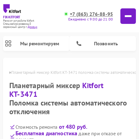
+7 (863) 276-88-95
FIX-KITFORT
Ежедневно с 9:00 до 21:00
Ремонт устройств Kitfort
Специализированный
cервисный центр г.
Донецк
Мы ремонтируем
Позвонить
нецке
Планетарный миксер Kitfort КТ-3471 поломка системы автоматическо
Планетарный миксер
Kitfort
КТ-3471
Поломка системы автоматического
отключения
от 480 руб.
Стоимость ремонта
Ремонт роботов-пылесосов Kitfort
Ремонт индукционных плит Kitfort
Ремонт увлажнителей воздуха Kitfort
Ремонт роботов-стеклоочистителей Kitfort
Ремонт вертикальных пылесосов Kitfort
Ремонт очистителей воздуха Kitfort
Ремонт гладильных систем Kitfort
Бесплатная диагностика
даже при отказе от