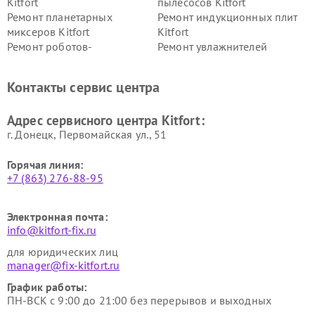
Kitfort
пылесосов Kitfort
Ремонт планетарных
Ремонт индукционных плит
миксеров Kitfort
Kitfort
Ремонт роботов-
Ремонт увлажнителей
стеклоочистителей Kitfort
воздуха Kitfort
Ремонт очистителей воздуха
Ремонт велотренажеров
Контакты сервис центра
Kitfort
Kitfort
Ремонт гладильных систем
Ремонт беговых дорожек
Адрес сервисного центра Kitfort:
Kitfort
Kitfort
г. Донецк, Первомайская ул., 51
Горячая линия:
+7 (863) 276-88-95
Электронная почта:
info@kitfort-fix.ru
для юридических лиц
manager@fix-kitfort.ru
График работы:
ПН-ВСК с 9:00 до 21:00 без перерывов и выходных