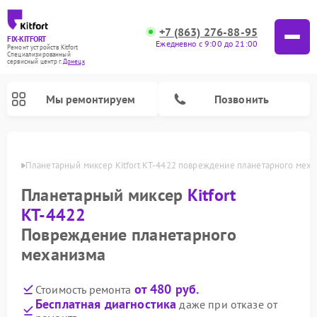
+7 (863) 276-88-95
FIX-KITFORT
Ежедневно с 9:00 до 21:00
Ремонт устройств Kitfort
Специализированный
cервисный центр г.
Донецк
Мы ремонтируем
Позвонить
нецке
Планетарный миксер Kitfort КТ-4422 повреждение планетарного мех
Планетарный миксер
Kitfort
КТ-4422
Повреждение планетарного
механизма
от 480 руб.
Стоимость ремонта
Ремонт роботов-пылесосов Kitfort
Ремонт индукционных плит Kitfort
Ремонт увлажнителей воздуха Kitfort
Ремонт роботов-стеклоочистителей Kitfort
Ремонт вертикальных пылесосов Kitfort
Ремонт очистителей воздуха Kitfort
Ремонт гладильных систем Kitfort
Бесплатная диагностика
даже при отказе от