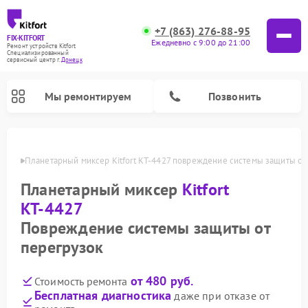
+7 (863) 276-88-95
FIX-KITFORT
Ежедневно с 9:00 до 21:00
Ремонт устройств Kitfort
Специализированный
cервисный центр г.
Донецк
Мы ремонтируем
Позвонить
нецке
Планетарный миксер Kitfort КТ-4427 повреждение системы защиты от
Планетарный миксер
Kitfort
КТ-4427
Повреждение системы защиты от
перегрузок
от 480 руб.
Стоимость ремонта
Ремонт роботов-пылесосов Kitfort
Ремонт индукционных плит Kitfort
Ремонт увлажнителей воздуха Kitfort
Ремонт роботов-стеклоочистителей Kitfort
Ремонт вертикальных пылесосов Kitfort
Ремонт очистителей воздуха Kitfort
Ремонт гладильных систем Kitfort
Бесплатная диагностика
даже при отказе от