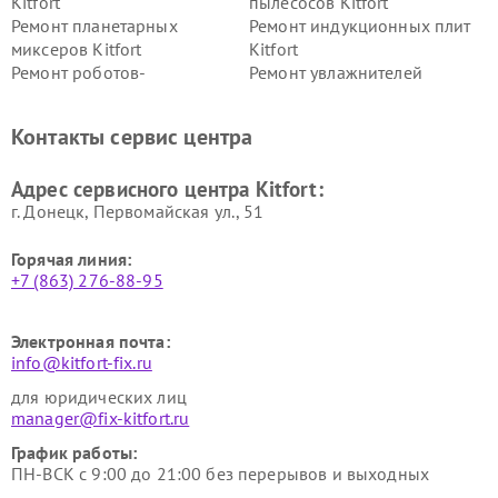
Kitfort
пылесосов Kitfort
Ремонт планетарных
Ремонт индукционных плит
миксеров Kitfort
Kitfort
Ремонт роботов-
Ремонт увлажнителей
стеклоочистителей Kitfort
воздуха Kitfort
Ремонт очистителей воздуха
Ремонт велотренажеров
Контакты сервис центра
Kitfort
Kitfort
Ремонт гладильных систем
Ремонт беговых дорожек
Адрес сервисного центра Kitfort:
Kitfort
Kitfort
г. Донецк, Первомайская ул., 51
Горячая линия:
+7 (863) 276-88-95
Электронная почта:
info@kitfort-fix.ru
для юридических лиц
manager@fix-kitfort.ru
График работы:
ПН-ВСК с 9:00 до 21:00 без перерывов и выходных