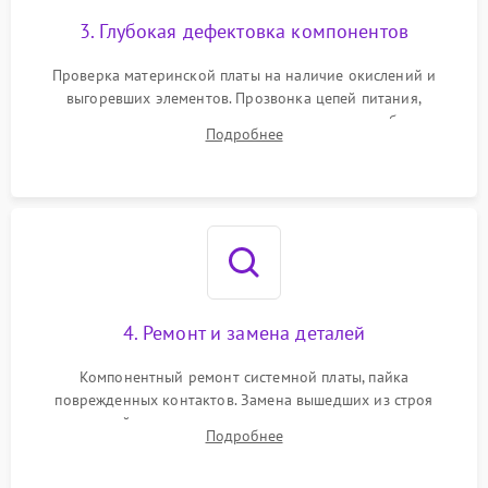
3. Глубокая дефектовка компонентов
Проверка материнской платы на наличие окислений и
выгоревших элементов. Прозвонка цепей питания,
тестирование приводных моторов колес и турбины
Подробнее
всасывания. Оценка состояния оптических и инфракрасных
датчиков, а также механизма лазерного дальномера.
4. Ремонт и замена деталей
Компонентный ремонт системной платы, пайка
поврежденных контактов. Замена вышедших из строя
двигателей, изношенного аккумулятора, неисправного
Подробнее
лидара или помпы подачи воды. Восстановление шлейфов и
устранение последствий попадания влаги.