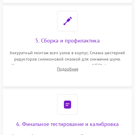
5. Сборка и профилактика
Аккуратный монтаж всех узлов в корпус. Смазка шестерней
редукторов силиконовой смазкой для снижения шума.
Установка новых расходных материалов (HEPA-фильтров,
Подробнее
микрофибры, щеток). Надежная фиксация разъемов и
проверка герметичности водяного контура.
6. Финальное тестирование и калибровка