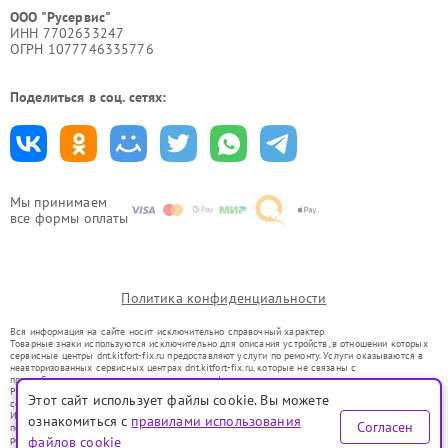
ООО "Русервис"
ИНН 7702633247
ОГРН 1077746335776
Поделиться в соц. сетях:
Мы принимаем
все формы оплаты
Политика конфиденциальности
Вся информация на сайте носит исключительно справочный характер.
Товарные знаки используются исключительно для описания устройств, в отношении которых
сервисные центры dnt.kitfort-fix.ru предоставляют услуги по ремонту. Услуги оказываются в
неавторизованных сервисных центрах dnt.kitfort-fix.ru, которые не связаны с
правообладателями товарных знаков или их официальными представителями.
Ремонт осуществляется для устройств, уже введенных в гражданский оборот в соответствии
Этот сайт использует файлы cookie. Вы можете
со статьей 1487 ГК РФ.
Использование товарных знаков не преследует цели индивидуализации услуг или введения
ознакомиться с
правилами использования
Согласен
потребителей в заблуждение, а служит для информирования о предоставляемых услугах по
ремонту техники указанных брендов.
файлов cookie