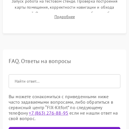
Запуск робота на тестовом стенде. Проверка построения
карты помещения, корректности навигации и обхода
препятствий. Оценка силы всасывания и работы турбины.
Подробнее
Тестирование автоматического возврата на док-станцию и
процесса зарядки.
FAQ. Ответы на вопросы
Вы можете ознакомиться с приведенными ниже
часто задаваемыми вопросами, либо обратиться в
сервисный центр “FIX-Kitfort” по следующему
телефону
+7 (863) 276-88-95
если не нашли ответ на
свой вопрос.