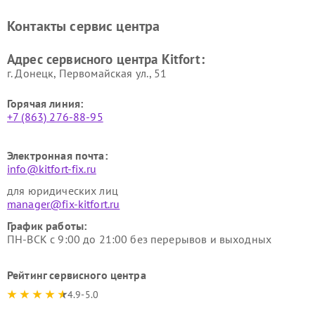
стеклоочистителей Kitfort
воздуха Kitfort
Ремонт очистителей воздуха
Ремонт велотренажеров
Контакты сервис центра
Kitfort
Kitfort
Ремонт гладильных систем
Ремонт беговых дорожек
Адрес сервисного центра Kitfort:
Kitfort
Kitfort
г. Донецк, Первомайская ул., 51
Горячая линия:
+7 (863) 276-88-95
Электронная почта:
info@kitfort-fix.ru
для юридических лиц
manager@fix-kitfort.ru
График работы:
ПН-ВСК с 9:00 до 21:00 без перерывов и выходных
Рейтинг сервисного центра
4.9-5.0