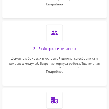
аккумулятора и тестирование базовой станции зарядки.
Подробнее
Оценка работы лидара, бампера и датчиков падения для
локализации неисправности.
2. Разборка и очистка
Демонтаж боковых и основной щеток, пылесборника и
колесных модулей. Вскрытие корпуса робота. Тщательная
очистка внутренних полостей, шестерней и плат от
Подробнее
скопившейся пыли, волос и шерсти животных с
использованием сжатого воздуха и щеток.