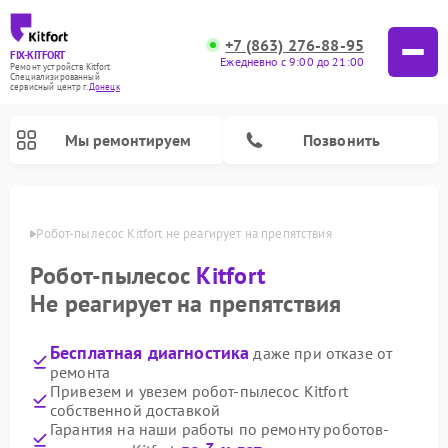
+7 (863) 276-88-95
FIX-KITFORT
Ежедневно с 9:00 до 21:00
Ремонт устройств Kitfort
Специализированный
cервисный центр г.
Донецк
Мы ремонтируем
Позвонить
нецке
Робот-пылесос Kitfort не реагирует на препятствия
Робот-пылесос
Kitfort
Не реагирует на препятствия
Бесплатная диагностика
даже при отказе от
ремонта
Привезем и увезем робот-пылесос Kitfort
собственной доставкой
Ремонт вертикальных пылесосов Kitfort
Ремонт индукционных плит Kitfort
Ремонт увлажнителей воздуха Kitfort
Ремонт роботов-стеклоочистителей Kitfort
Ремонт планетарных миксеров Kitfort
Ремонт очистителей воздуха Kitfort
Ремонт гладильных систем Kitfort
Гарантия на наши работы по ремонту роботов-