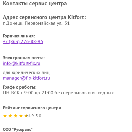
Контакты сервис центра
Kitfort
Kitfort
Ремонт гладильных систем
Ремонт беговых дорожек
Адрес сервисного центра Kitfort:
Kitfort
Kitfort
г. Донецк, Первомайская ул., 51
Горячая линия:
+7 (863) 276-88-95
Электронная почта:
info@kitfort-fix.ru
для юридических лиц
manager@fix-kitfort.ru
График работы:
ПН-ВСК с 9:00 до 21:00 без перерывов и выходных
Рейтинг сервисного центра
4.9-5.0
ООО "Русервис"