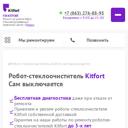
+7 (863) 276-88-95
FIX-KITFORT
Ежедневно с 9:00 до 21:00
Ремонт устройств Kitfort
Специализированный
cервисный центр г.
Донецк
Мы ремонтируем
Позвонить
нецке
Робот-стеклоочиститель Kitfort сам выключается
Робот-стеклоочиститель
Kitfort
Сам выключается
Бесплатная диагностика
даже при отказе от
ремонта
Привезем и увезем робота-стеклоочистителя
Kitfort собственной доставкой
Ремонт роботов-пылесосов Kitfort
Ремонт планетарных миксеров Kitfort
Ремонт увлажнителей воздуха Kitfort
Ремонт вертикальных пылесосов Kitfort
Ремонт индукционных плит Kitfort
Ремонт очистителей воздуха Kitfort
Ремонт гладильных систем Kitfort
Гарантия на наши работы по ремонту роботов-
до 3-х лет
стеклоочистителей Kitfort