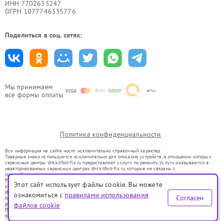
ИНН 7702633247
ОГРН 1077746335776
Поделиться в соц. сетях:
Мы принимаем
все формы оплаты
Политика конфиденциальности
Вся информация на сайте носит исключительно справочный характер.
Товарные знаки используются исключительно для описания устройств, в отношении которых
сервисные центры dnt.kitfort-fix.ru предоставляют услуги по ремонту. Услуги оказываются в
неавторизованных сервисных центрах dnt.kitfort-fix.ru, которые не связаны с
правообладателями товарных знаков или их официальными представителями.
Ремонт осуществляется для устройств, уже введенных в гражданский оборот в соответствии
Этот сайт использует файлы cookie. Вы можете
со статьей 1487 ГК РФ.
Использование товарных знаков не преследует цели индивидуализации услуг или введения
ознакомиться с
правилами использования
Согласен
потребителей в заблуждение, а служит для информирования о предоставляемых услугах по
ремонту техники указанных брендов.
файлов cookie
Представленная на сайте информация не является публичной офертой, определяемой
положениями Статьи 437(2) Гражданского кодекса РФ