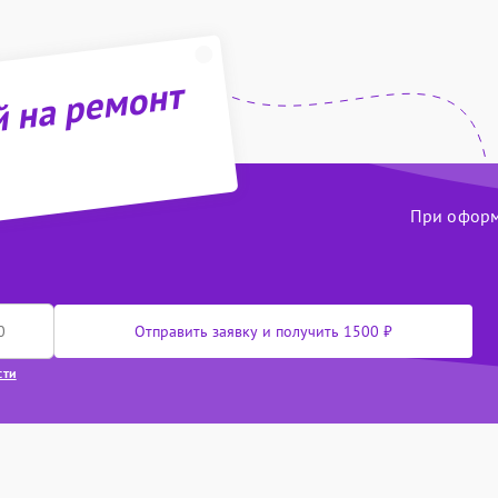
й на ремонт
При оформл
Отправить заявку и получить 1500 ₽
сти