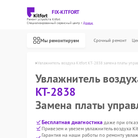
FIX-KITFORT
Ремонт устройств Kitfort
Специализированный cервисный центр г.
Донецк
Мы ремонтируем
Срочный ремонт
Це
t КТ-2838 в Донецке
Увлажнитель воздуха Kitfort КТ-2838 замена платы упра
Увлажнитель возду
КТ-2838
Замена платы управ
Бесплатная диагностика
даже при отказ
Привезем и увезем увлажнитель воздуха Ki
Гарантия на наши работы по ремонту увлаж
Ремонт роботов-пылесосов Kitfort
Ремонт парогенераторов Kitfort
Ремонт вертикальных пылесосов Kitfort
Ремонт планетарных миксеров Kitfort
Ремонт индукционных плит Kitfort
Ремонт роботов-стеклоочистителей Kitfort
Ремонт очистителей воздуха Kitfort
Ремонт велотренажеров Kitfort
Ремонт гладильных систем Kitfort
Ремонт беговых дорожек Kitfort