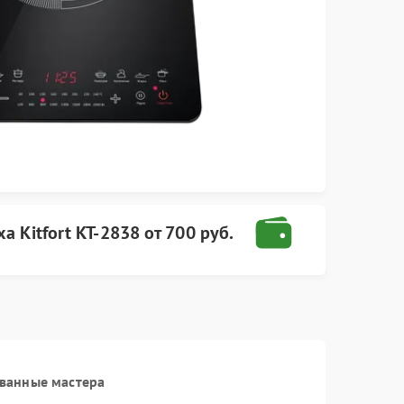
а Kitfort
КТ-2838
от
700 руб.
ванные мастера