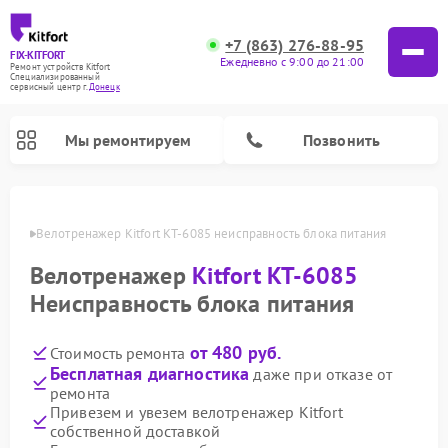
+7 (863) 276-88-95
FIX-KITFORT
Ежедневно с 9:00 до 21:00
Ремонт устройств Kitfort
Специализированный
cервисный центр г.
Донецк
Мы ремонтируем
Позвонить
нецке
Велотренажер Kitfort КТ-6085 неисправность блока питания
Велотренажер
Kitfort КТ-6085
Неисправность блока питания
от 480 руб.
Стоимость ремонта
Бесплатная диагностика
даже при отказе от
ремонта
Привезем и увезем велотренажер Kitfort
Ремонт роботов-стеклоочистителей Kitfort
Ремонт роботов-пылесосов Kitfort
Ремонт планетарных миксеров Kitfort
Ремонт очистителей воздуха Kitfort
Ремонт вертикальных пылесосов Kitfort
Ремонт индукционных плит Kitfort
Ремонт увлажнителей воздуха Kitfort
Ремонт гладильных систем Kitfort
собственной доставкой