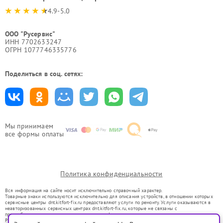
4.9-5.0
ООО "Русервис"
ИНН 7702633247
ОГРН 1077746335776
Поделиться в соц. сетях:
Мы принимаем
все формы оплаты
Политика конфиденциальности
Вся информация на сайте носит исключительно справочный характер.
Товарные знаки используются исключительно для описания устройств, в отношении которых
сервисные центры dnt.kitfort-fix.ru предоставляют услуги по ремонту. Услуги оказываются в
неавторизованных сервисных центрах dnt.kitfort-fix.ru, которые не связаны с
правообладателями товарных знаков или их официальными представителями.
Ремонт осуществляется для устройств, уже введенных в гражданский оборот в соответствии