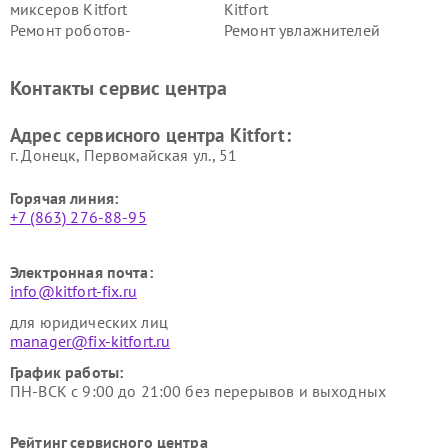
миксеров Kitfort
Kitfort
Ремонт роботов-
Ремонт увлажнителей
стеклоочистителей Kitfort
воздуха Kitfort
Ремонт очистителей воздуха
Ремонт велотренажеров
Контакты сервис центра
Kitfort
Kitfort
Ремонт гладильных систем
Ремонт беговых дорожек
Адрес сервисного центра Kitfort:
Kitfort
Kitfort
г. Донецк, Первомайская ул., 51
Горячая линия:
+7 (863) 276-88-95
Электронная почта:
info@kitfort-fix.ru
для юридических лиц
manager@fix-kitfort.ru
График работы:
ПН-ВСК с 9:00 до 21:00 без перерывов и выходных
Рейтинг сервисного центра